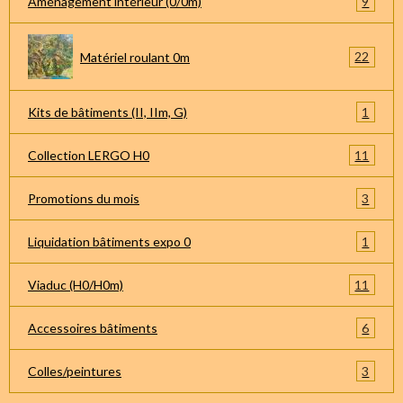
9
Aménagement intérieur (0/0m)
22
Matériel roulant 0m
1
Kits de bâtiments (II, IIm, G)
11
Collection LERGO H0
3
Promotions du mois
1
Liquidation bâtiments expo 0
11
Viaduc (H0/H0m)
6
Accessoires bâtiments
3
Colles/peintures