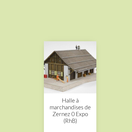
Halle à
marchandises de
Zernez 0 Expo
(RhB)