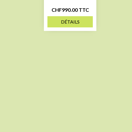
CHF990.00
TTC
DÉTAILS