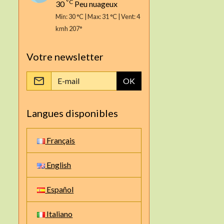
°C
30
Peu nuageux
Min: 30 °C | Max: 31 °C | Vent: 4
kmh 207°
Votre newsletter
OK
Langues disponibles
Français
English
Español
Italiano