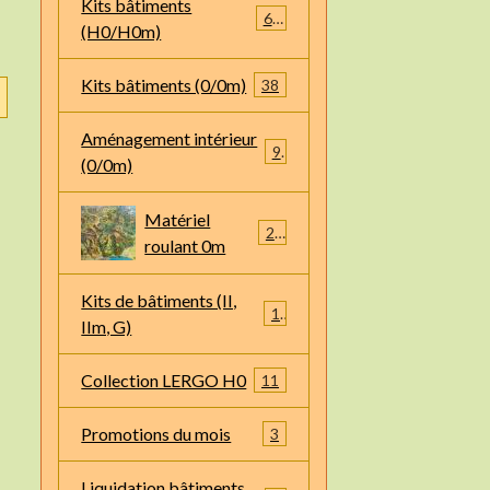
Kits bâtiments
66
(H0/H0m)
Kits bâtiments (0/0m)
38
Aménagement intérieur
9
(0/0m)
Matériel
22
roulant 0m
Kits de bâtiments (II,
1
IIm, G)
Collection LERGO H0
11
Promotions du mois
3
Liquidation bâtiments