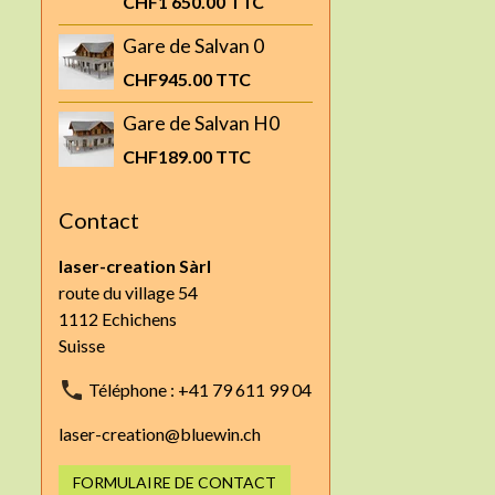
CHF1 650.00
TTC
Gare de Salvan 0
CHF945.00
TTC
Gare de Salvan H0
CHF189.00
TTC
Contact
laser-creation Sàrl
route du village 54
1112 Echichens
Suisse
Téléphone : +41 79 611 99 04
laser-creation@bluewin.ch
FORMULAIRE DE CONTACT