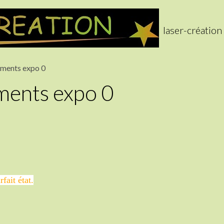
laser-création
iments expo 0
iments expo 0
fait état.