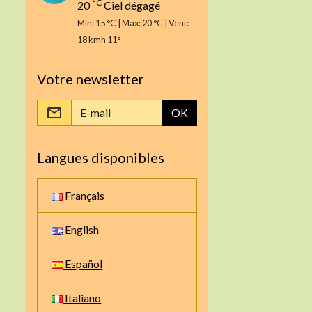
°C
20
Ciel dégagé
Min: 15 °C | Max: 20 °C | Vent:
18 kmh 11°
Votre newsletter
OK
Langues disponibles
Français
English
Español
Italiano