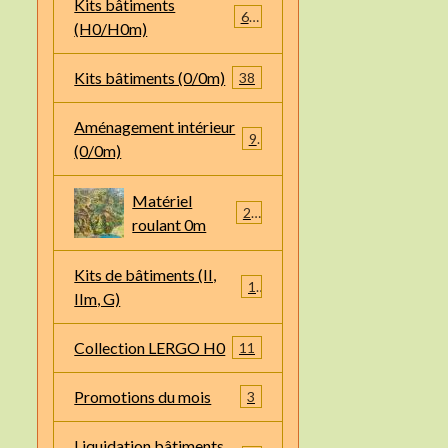
Kits bâtiments
66
(H0/H0m)
Kits bâtiments (0/0m)
38
Aménagement intérieur
9
(0/0m)
Matériel
22
roulant 0m
Kits de bâtiments (II,
1
IIm, G)
Collection LERGO H0
11
Promotions du mois
3
Liquidation bâtiments