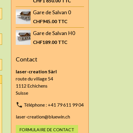
CHF1 650.00
TTC
Gare de Salvan 0
CHF945.00
TTC
Gare de Salvan H0
CHF189.00
TTC
Contact
laser-creation Sàrl
route du village 54
1112 Echichens
Suisse
Téléphone : +41 79 611 99 04
laser-creation@bluewin.ch
FORMULAIRE DE CONTACT