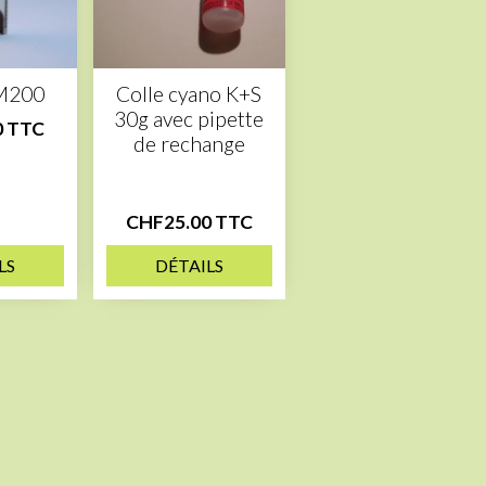
M200
Colle cyano K+S
30g avec pipette
0 TTC
de rechange
CHF25.00 TTC
LS
DÉTAILS