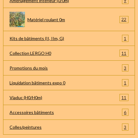
9
Aménagement intérieur (0/0m)
22
Matériel roulant 0m
1
Kits de bâtiments (II, IIm, G)
11
Collection LERGO H0
3
Promotions du mois
1
Liquidation bâtiments expo 0
11
Viaduc (H0/H0m)
6
Accessoires bâtiments
3
Colles/peintures