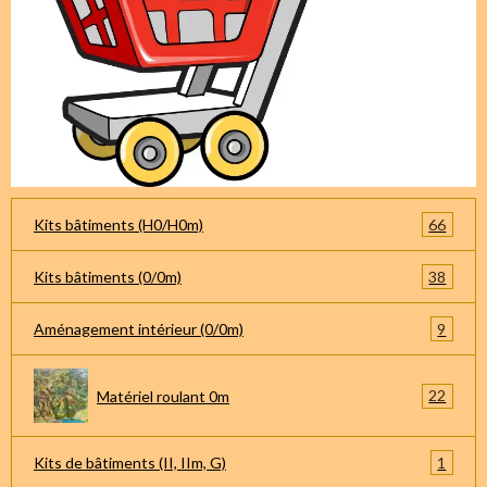
66
Kits bâtiments (H0/H0m)
38
Kits bâtiments (0/0m)
9
Aménagement intérieur (0/0m)
22
Matériel roulant 0m
1
Kits de bâtiments (II, IIm, G)