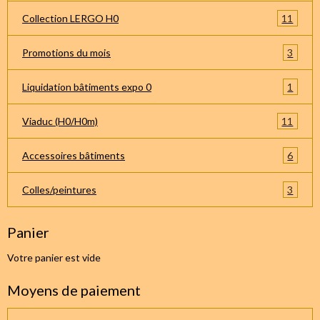
11
Collection LERGO H0
3
Promotions du mois
1
Liquidation bâtiments expo 0
11
Viaduc (H0/H0m)
6
Accessoires bâtiments
3
Colles/peintures
Panier
Votre panier est vide
Moyens de paiement