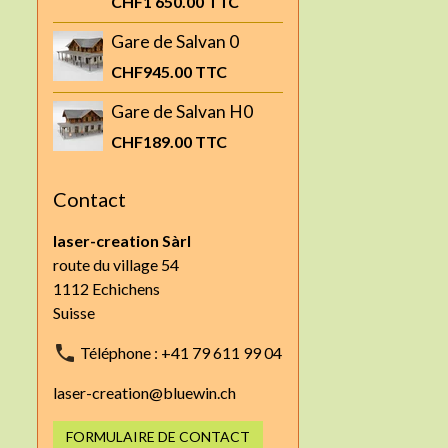
CHF1 650.00
TTC
Gare de Salvan 0
CHF945.00
TTC
Gare de Salvan H0
CHF189.00
TTC
Contact
laser-creation Sàrl
route du village 54
1112 Echichens
Suisse
Téléphone : +41 79 611 99 04
laser-creation@bluewin.ch
FORMULAIRE DE CONTACT