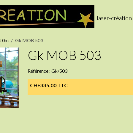
laser-création
nt 0m
Gk MOB 503
Gk MOB 503
Référence : Gk/503
CHF335.00 TTC