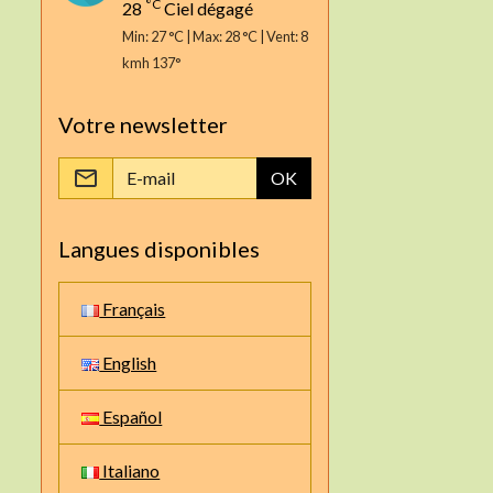
°C
28
Ciel dégagé
Min: 27 °C | Max: 28 °C | Vent: 8
kmh 137°
Votre newsletter
OK
Langues disponibles
Français
English
Español
Italiano