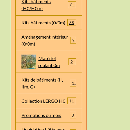
Kits bâtiments
66
(H0/H0m)
Kits bâtiments (0/0m)
38
Aménagement intérieur
9
(0/0m)
Matériel
22
roulant 0m
Kits de bâtiments (II,
1
IIm, G)
Collection LERGO H0
11
Promotions du mois
3
Liquidation bâtiments