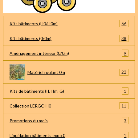
66
Kits bâtiments (H0/H0m)
38
Kits bâtiments (0/0m)
9
Aménagement intérieur (0/0m)
22
Matériel roulant 0m
1
Kits de bâtiments (II, IIm, G)
11
Collection LERGO H0
3
Promotions du mois
1
Liquidation bâtiments expo 0