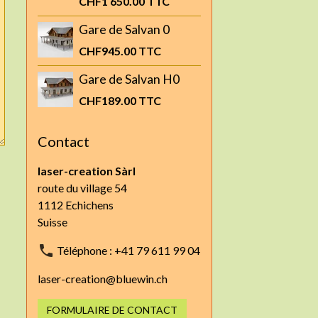
CHF1 650.00
TTC
Gare de Salvan 0
CHF945.00
TTC
Gare de Salvan H0
CHF189.00
TTC
Contact
laser-creation Sàrl
route du village 54
1112 Echichens
Suisse
Téléphone : +41 79 611 99 04
laser-creation@bluewin.ch
FORMULAIRE DE CONTACT