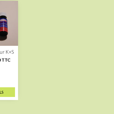
eur K+S
0 TTC
LS