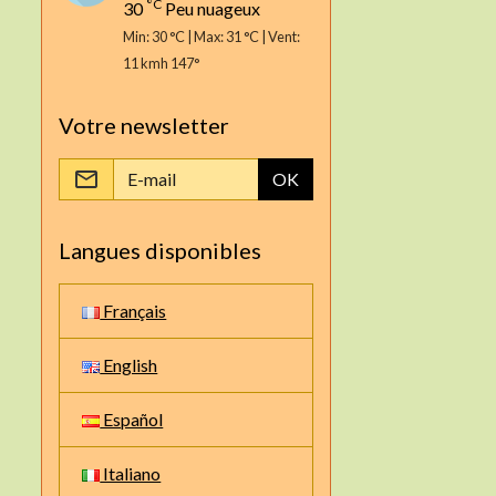
°C
30
Peu nuageux
Min: 30 °C | Max: 31 °C | Vent:
11 kmh 147°
Votre newsletter
OK
Langues disponibles
Français
English
Español
Italiano