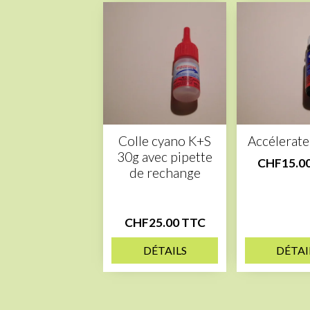
Colle cyano K+S
Accélerat
30g avec pipette
CHF15.0
de rechange
CHF25.00 TTC
DÉTAILS
DÉTAI