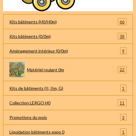
66
Kits bâtiments (H0/H0m)
38
Kits bâtiments (0/0m)
9
Aménagement intérieur (0/0m)
22
Matériel roulant 0m
1
Kits de bâtiments (II, IIm, G)
11
Collection LERGO H0
3
Promotions du mois
1
Liquidation bâtiments expo 0