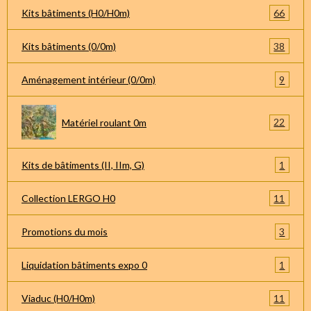
66
Kits bâtiments (H0/H0m)
38
Kits bâtiments (0/0m)
9
Aménagement intérieur (0/0m)
22
Matériel roulant 0m
1
Kits de bâtiments (II, IIm, G)
11
Collection LERGO H0
3
Promotions du mois
1
Liquidation bâtiments expo 0
11
Viaduc (H0/H0m)