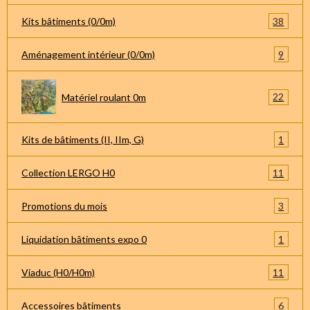
38
Kits bâtiments (0/0m)
9
Aménagement intérieur (0/0m)
22
Matériel roulant 0m
1
Kits de bâtiments (II, IIm, G)
11
Collection LERGO H0
3
Promotions du mois
1
Liquidation bâtiments expo 0
11
Viaduc (H0/H0m)
6
Accessoires bâtiments