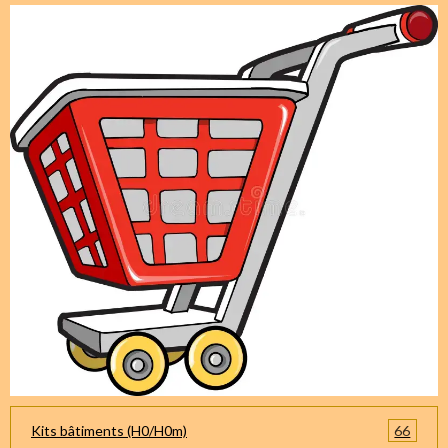
66
Kits bâtiments (H0/H0m)