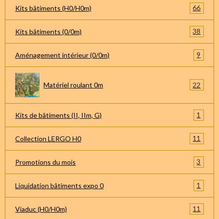
66
Kits bâtiments (H0/H0m)
38
Kits bâtiments (0/0m)
9
Aménagement intérieur (0/0m)
22
Matériel roulant 0m
1
Kits de bâtiments (II, IIm, G)
11
Collection LERGO H0
3
Promotions du mois
1
Liquidation bâtiments expo 0
11
Viaduc (H0/H0m)