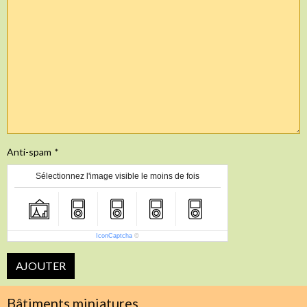
Anti-spam
Sélectionnez l'image visible le moins de fois
IconCaptcha
©
AJOUTER
Bâtiments miniatures