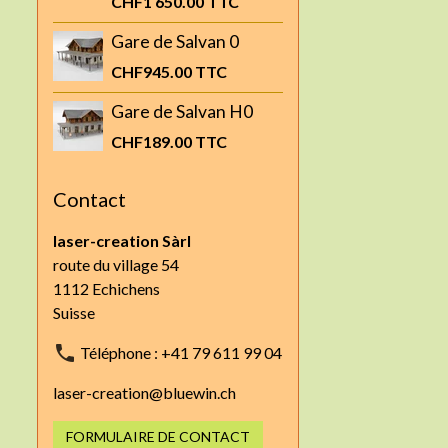
CHF1 650.00
TTC
Gare de Salvan 0
CHF945.00
TTC
Gare de Salvan H0
CHF189.00
TTC
Contact
laser-creation Sàrl
route du village 54
1112 Echichens
Suisse
Téléphone : +41 79 611 99 04
laser-creation@bluewin.ch
FORMULAIRE DE CONTACT