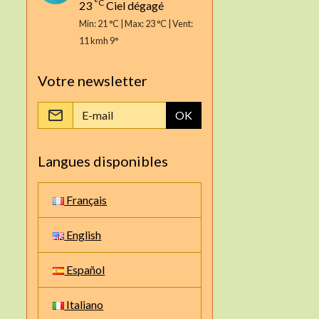
°C
23
Ciel dégagé
Min: 21 °C | Max: 23 °C | Vent:
11 kmh 9°
Votre newsletter
OK
Langues disponibles
Français
English
Español
Italiano