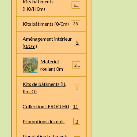
Kits bâtiments
66
(H0/H0m)
Kits bâtiments (0/0m)
38
Aménagement intérieur
9
(0/0m)
Matériel
22
roulant 0m
Kits de bâtiments (II,
1
IIm, G)
Collection LERGO H0
11
Promotions du mois
3
Liquidation bâtiments